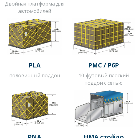
Двойная платформа для
автомобилей
PLA
PMC / P6P
половинный поддон
10-футовый плоский
поддон с сетью
PNA
HMA стойло