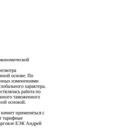
экономической
ресмотра
нной основе. По
енных изменениями
лобального характера.
ствлялась работа по
диного таможенного
ной основой.
начнет применяться с
ют тарифные
торговле ЕЭК Андрей