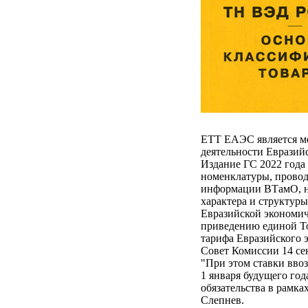
ЕТТ ЕАЭС является м
деятельности Евразий
Издание ГС 2022 года 
номенклатуры, провод
информации ВТамО, но
характера и структур
Евразийской экономич
приведению единой Т
тарифа Евразийского 
Совет Комиссии 14 се
"При этом ставки вво
1 января будущего го
обязательства в рамк
Слепнев.