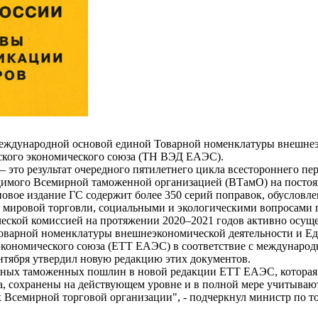
еждународной основой единой Товарной номенклатуры внешне
ского экономического союза (ТН ВЭД ЕАЭС).
– это результат очередного пятилетнего цикла всестороннего пе
имого Всемирной таможенной организацией (ВТамО) на постоя
вое издание ГС содержит более 350 серий поправок, обусловл
ы мировой торговли, социальными и экологическими вопросами г
еской комиссией на протяжении 2020–2021 годов активно осуще
оварной номенклатуры внешнеэкономической деятельности и Е
экономического союза (ЕТТ ЕАЭС) в соответствие с международ
нтября утвердил новую редакцию этих документов.
зных таможенных пошлин в новой редакции ЕТТ ЕАЭС, которая 
да, сохранены на действующем уровне и в полной мере учитыва
ах Всемирной торговой организации", - подчеркнул министр по 