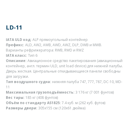
LD-11
IATA ULD код:
ALP прямоугольный контейнер
Префикс:
ALD, AW2, AWB, AWD, AWZ, DLP, DWB и MWB.
Варианты рефрижератора: RWB, RWD и RWZ
IATA класс:
Тип 6
Описание:
Авиационное средство пакетирования (авиационный
контейнер, англ. термин ULD, unit load device) для нижней палубы.
Дверь жесткая. Центральные откидывающиеся панели свободны
для загрузки.
Тип воздушного судна:
нижняя палуба 747, 777, 787, DC-10, MD-
11
Максимальная грузоподъёмность:
3 176 кг (7 001 фунтов)
Вес тары:
185 кг (408 фунтов)
Объём по стандарту AS1825:
7.4 куб. м (262 куб. футов)
Размеры двери:
305x155 см (120x61 дюйма)