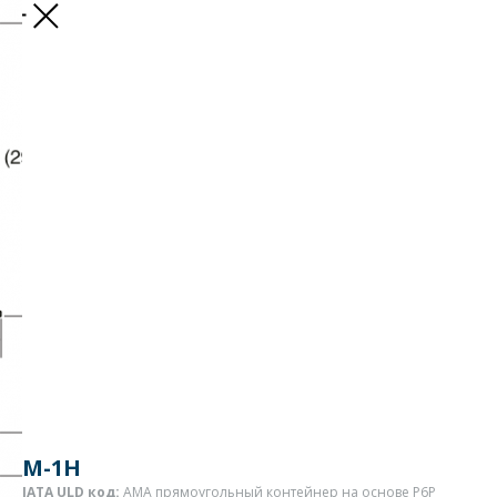
Назад
M-1H
IATA ULD код:
AMA прямоугольный контейнер на основе P6P