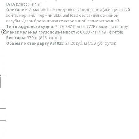
IATA класс:
Тип 2H
Описание:
Авиационное средство пакетирования (авиационный
контейнер, англ. термин ULD, unit load device) для основной
палубы. Дверь брезентовая со встроенной сетью из ремней.
Тип воздушного судна:
747F, 747 Combi, 777F только по центру
Максимальная грузоподъёмность:
6 800 кг (14 491 фунтов)
Вес тары:
370 кг (816 фунтов)
Объём по стандарту AS1825:
21.20 куб. м (750 куб. футов)