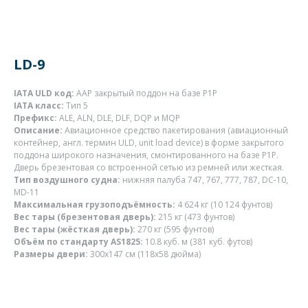
LD-9
IATA ULD код:
AAP закрытый поддон на базе P1P
IATA класс:
Тип 5
Префикс:
ALE, ALN, DLE, DLF, DQP и MQP
Описание:
Авиационное средство пакетирования (авиационный
контейнер, англ. термин ULD, unit load device) в форме закрытого
поддона широкого назначения, смонтированного на базе P1P.
Дверь брезентовая со встроенной сетью из ремней или жесткая.
Тип воздушного судна:
нижняя палуба 747, 767, 777, 787, DC-10,
MD-11
Максимальная грузоподъёмность:
4 624 кг (10 124 фунтов)
Вес тары (брезентовая дверь):
215 кг (473 фунтов)
Вес тары (жёсткая дверь):
270 кг (595 фунтов)
Объём по стандарту AS1825:
10.8 куб. м (381 куб. футов)
Размеры двери:
300x147 см (118x58 дюйма)