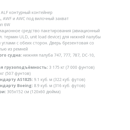
:
ALF контурный контейнер
, AWF и AWC под вилочный захват
п 6W
ационное средство пакетирования (авиационный
л. термин ULD, unit load device) для нижней палубы
 углами с обеих сторон. Дверь брезентовая со
тью из ремней
ого судна:
нижняя палуба 747, 777, 787, DC-10,
я грузоподъёмность:
3 175 кг (7 000 фунтов)
кг (507 фунтов)
ндарту AS1825:
9.1 куб. м (322 куб. футов)
ндарту Boeing:
8.9 куб. м (316 куб. футов)
ри:
305x152 см (120x60 дюйма)