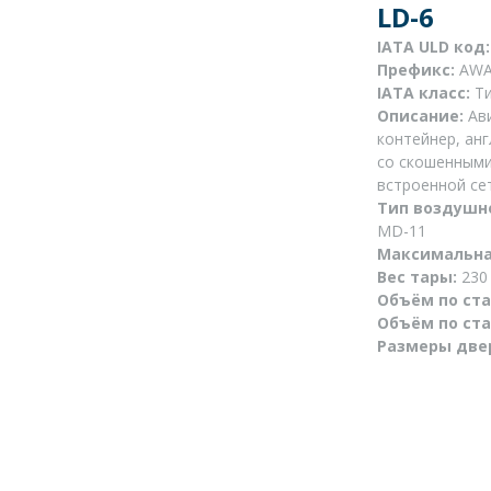
LD-6
IATA ULD код
Префикс:
AWA
IATA класс:
Ти
Описание:
Ави
контейнер, анг
со скошенными
встроенной се
Тип воздушн
MD-11
Максимальна
Вес тары:
230 
Объём по ста
Объём по ста
Размеры две